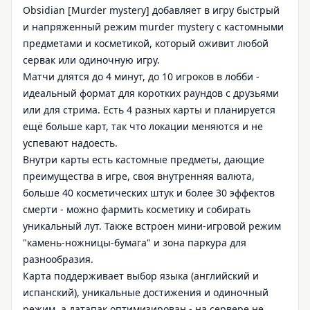
Obsidian [Murder mystery] добавляет в игру быстрый
и напряженный режим murder mystery с кастомными
предметами и косметикой, который оживит любой
сервак или одиночную игру.
Матчи длятся до 4 минут, до 10 игроков в лобби -
идеальный формат для коротких раундов с друзьями
или для стрима. Есть 4 разных карты и планируется
ещё больше карт, так что локации меняются и не
успевают надоесть.
Внутри карты есть кастомные предметы, дающие
преимущества в игре, своя внутренняя валюта,
больше 40 косметических штук и более 30 эффектов
смерти - можно фармить косметику и собирать
уникальный лут. Также встроен мини‑игровой режим
"камень-ножницы-бумага" и зона паркура для
разнообразия.
Карта поддерживает выбор языка (английский и
испанский), уникальные достижения и одиночный
режим, а датапак оптимизирован - на сервере не