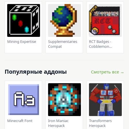
Mining Expertise
Supplementaries
RCT Badges -
Compat
Cobblemon
Pokemon Badges
Популярные аддоны
Смотреть все →
Minecraft Font
Iron Maniac
Transformers
Heropack
Heropack