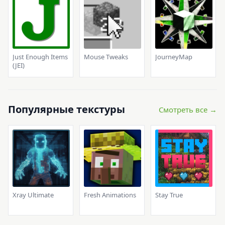
Just Enough Items
Mouse Tweaks
JourneyMap
(JEI)
Популярные текстуры
Смотреть все →
Xray Ultimate
Fresh Animations
Stay True