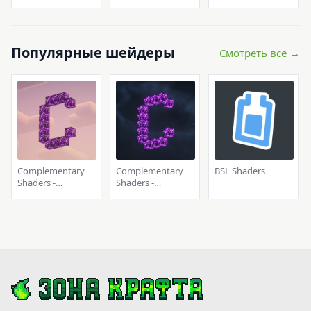
Популярные шейдеры
Смотреть все →
Complementary
Complementary
BSL Shaders
Shaders -
Shaders -
Reimagined
Unbound