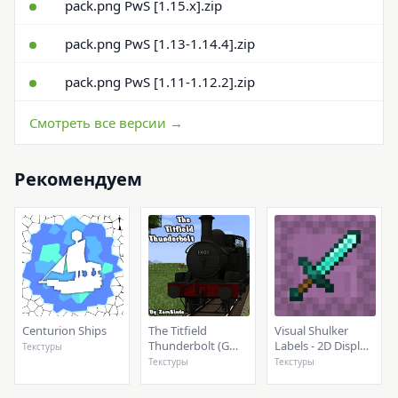
pack.png PwS [1.15.x].zip
pack.png PwS [1.13-1.14.4].zip
pack.png PwS [1.11-1.12.2].zip
Смотреть все версии →
Рекомендуем
Centurion Ships
The Titfield
Visual Shulker
Thunderbolt (GWR
Labels - 2D Display
Текстуры
14xx)- IR
Addon
Текстуры
Текстуры