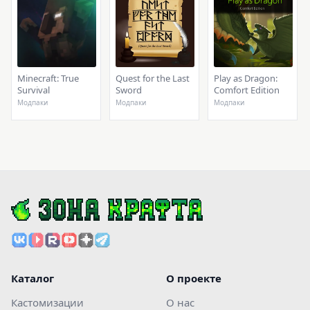
Minecraft: True
Quest for the Last
Play as Dragon:
Survival
Sword
Comfort Edition
Модпаки
Модпаки
Модпаки
Каталог
О проекте
Кастомизации
О нас