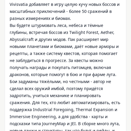
Vivisvatia добавляет в игру целую кучу новых боссов и
масштабных приключений - более 50 сражений в
разных измерениях и биомах.
Вы будете штурмовать леса, небеса и тёмные
глубины, встречая боссов из Twilight Forest, Aether,
Abyssalcraft и других модов. Пак расширяет мир
новыми планетами и биомами, даёт новые арморы и
рецепты, а также систему квестов, которая помогает
не заблудиться в прогрессе. За квесты можно
получать награды и покупать питомцев, включая
драконов, которые помогут в бою и при фарме лута.
Бои задуманы тяжёлыми, но честными - автор не
сделал всех оружий имбой, поэтому придётся
задротить, учиться механике и планировать
сражения. Для тех, кто любит автоматизировать, есть
поддержка Industrial Foregoing, Thermal Expansion и
Immersive Engineering, а для удобства - карты и
подсказки типа JourneyMap и JEI. В сборке много лута,
новые данжи и структуры, так что будут и рейды, и