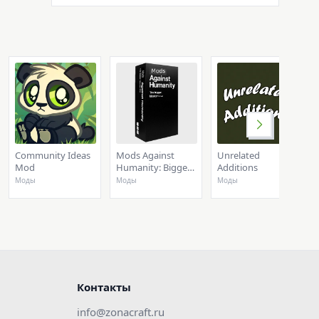
Community Ideas
Mods Against
Unrelated
Mod
Humanity: Bigger,
Additions
Blacker Lotus
Моды
Моды
Моды
Контакты
info@zonacraft.ru