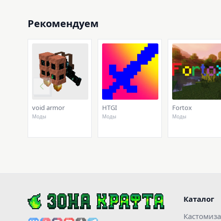
Рекомендуем
void armor
HTGI
Fortox
Моды
Моды
Моды
Каталог
Кастомиз