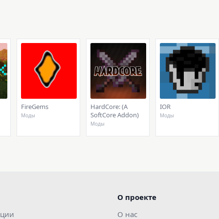
FireGems
HardCore: (A
IOR
SoftCore Addon)
Моды
Моды
Моды
О проекте
ации
О нас