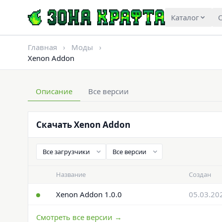
Каталог
О
Главная
›
Моды
›
Xenon Addon
Описание
Все версии
Скачать Xenon Addon
Название
Создан
Xenon Addon 1.0.0
05.03.20
Смотреть все версии →