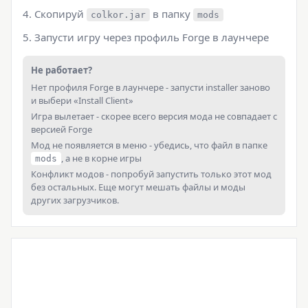
Скопируй
в папку
colkor.jar
mods
Запусти игру через профиль Forge в лаунчере
Не работает?
Нет профиля Forge в лаунчере - запусти installer заново
и выбери «Install Client»
Игра вылетает - скорее всего версия мода не совпадает с
версией Forge
Мод не появляется в меню - убедись, что файл в папке
, а не в корне игры
mods
Конфликт модов - попробуй запустить только этот мод
без остальных. Еще могут мешать файлы и моды
других загрузчиков.