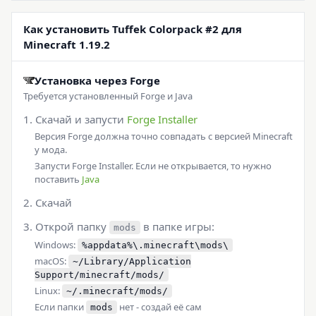
Как установить Tuffek Colorpack #2 для
Minecraft 1.19.2
Установка через Forge
Требуется установленный Forge и Java
Скачай и запусти
Forge Installer
Версия Forge должна точно совпадать с версией Minecraft
у мода.
Запусти Forge Installer. Если не открывается, то нужно
поставить
Java
Скачай
Открой папку
в папке игры:
mods
Windows:
%appdata%\.minecraft\mods\
macOS:
~/Library/Application
Support/minecraft/mods/
Linux:
~/.minecraft/mods/
Если папки
нет - создай её сам
mods