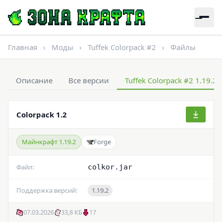
Главная
›
Моды
›
Tuffek Colorpack #2
›
Файлы
Описание
Все версии
Tuffek Colorpack #2 1.19.2 
Colorpack 1.2
Майнкрафт 1.19.2
Forge
Файл:
colkor.jar
Поддержка версий:
1.19.2
07.03.2026
33,8 КБ
17