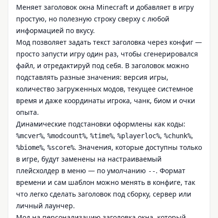
Меняет заголовок окна Minecraft и добавляет в игру
простую, но полезную строку сверху с любой
информацией по вкусу.
Мод позволяет задать текст заголовка через конфиг —
просто запусти игру один раз, чтобы сгенерировался
файл, и отредактируй под себя. В заголовок можно
подставлять разные значения: версия игры,
количество загруженных модов, текущее системное
время и даже координаты игрока, чанк, биом и очки
опыта.
Динамические подстановки оформлены как коды:
,
,
,
,
,
%mcver%
%modcount%
%time%
%playerloc%
%chunk%
,
. Значения, которые доступны только
%biome%
%score%
в игре, будут заменены на настраиваемый
плейсхолдер в меню — по умолчанию
. Формат
--
времени и сам шаблон можно менять в конфиге, так
что легко сделать заголовок под сборку, сервер или
личный лаунчер.
Мод на персонализацию заголовка окна, который