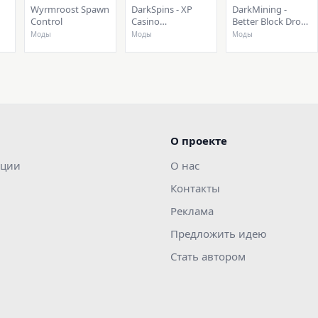
Wyrmroost Spawn
DarkSpins - XP
DarkMining -
Control
Casino
Better Block Drops
(Fabric/Forge)
(Fabric/Forge)
Моды
Моды
Моды
О проекте
ации
О нас
Контакты
Реклама
Предложить идею
Стать автором