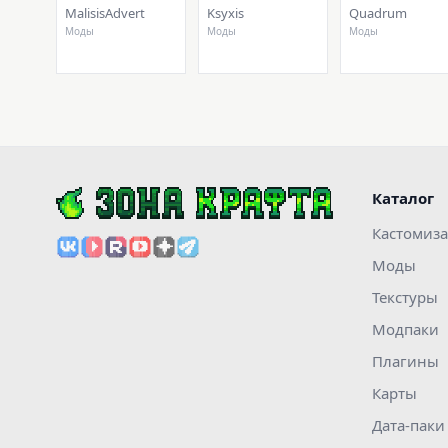
MalisisAdvert
Ksyxis
Quadrum
Моды
Моды
Моды
Каталог
Кастомиз
Моды
Текстуры
Модпаки
Плагины
Карты
Дата-паки