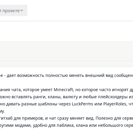
 проекте
ере - дает возможность полностью менять внешний вид сообщен
ия чата, которое умеет Minecraft, но которое часто игнорят д
 можно вставлять ранги, кланы, валюту и любые плейсхолдеры и
но давать разные шаблоны через LuckPerms или PlayerRoles, ч
му.
тхаб для примеров, и чат сразу меняет вид. Полезно для серве
ругими модами, удобно для паблика, клана или небольшого сер