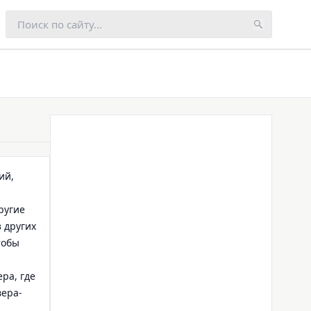
ий,
ругие
з других
тобы
ра, где
вера-