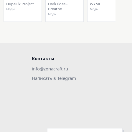
DupeFix Project
DarkTides -
WYML
Breathe
Моды
Моды
Underwater
Моды
(Fabric/Forge)
Контакты
info@zonacraft.ru
Написать в Telegram