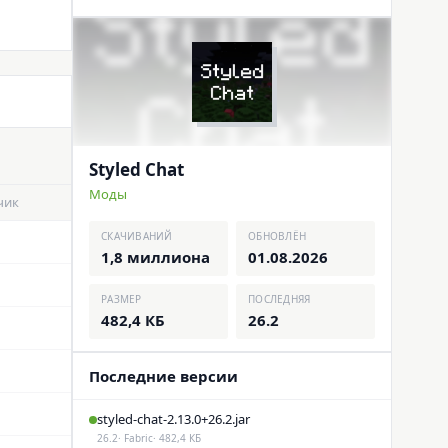
Styled Chat
Моды
чик
СКАЧИВАНИЙ
ОБНОВЛЁН
1,8 миллиона
01.08.2026
РАЗМЕР
ПОСЛЕДНЯЯ
482,4 КБ
26.2
Последние версии
styled-chat-2.13.0+26.2.jar
26.2
· Fabric
· 482,4 КБ