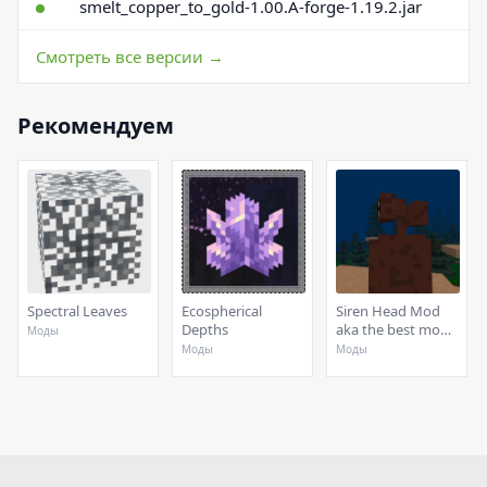
smelt_copper_to_gold-1.00.A-forge-1.19.2.jar
Смотреть все версии →
Рекомендуем
Spectral Leaves
Ecospherical
Siren Head Mod
Depths
aka the best mod
Моды
ever
Моды
Моды