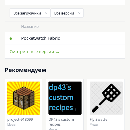
Название
Pocketwatch Fabric
Смотреть все версии →
Рекомендуем
project-918099
DP43's custom
Fly Swatter
recipes
Моды
Моды
Моды