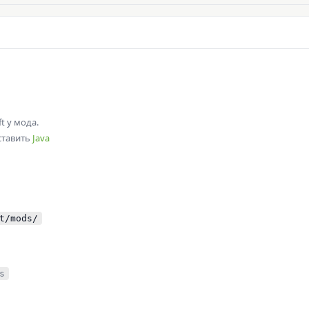
t у мода.
оставить
Java
t/mods/
s