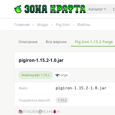
Каталог
О
Главная
›
Моды
›
Pig Iron
›
Файлы
Описание
Все версии
Pig Iron 1.15.2 Forge
pigiron-1.15.2-1.0.jar
Майнкрафт 1.15.2
Forge
Файл:
pigiron-1.15.2-1.0.jar
Поддержка версий:
1.15.2
07.03.2026
65,3 КБ
41