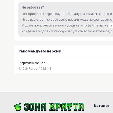
Не работает?
Нет профиля Forge в лаунчере - запусти installer заново и 
Игра вылетает - скорее всего версия мода не совпадает с
Мод не появляется в меню - убедись, что файл в папке
m
Конфликт модов - попробуй запустить только этот мод 
Рекомендуем версии
PigIronMod.jar
1.12.2
· Forge
· 123,3 КБ
Каталог