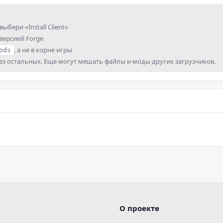
выбери «Install Client»
 версией Forge
, а не в корне игры
ods
без остальных. Еще могут мешать файлы и моды других загрузчиков.
О проекте