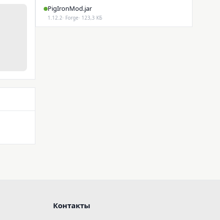
PigIronMod.jar
1.12.2
· Forge
· 123,3 КБ
Контакты