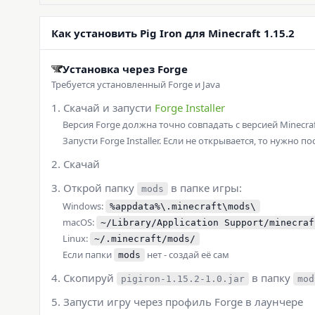
Как установить Pig Iron для Minecraft 1.15.2
Установка через Forge
Требуется установленный Forge и Java
Скачай и запусти
Forge Installer
Версия Forge должна точно совпадать с версией Minecraf
Запусти Forge Installer. Если не открывается, то нужно п
Скачай
Открой папку
в папке игры:
mods
Windows:
%appdata%\.minecraft\mods\
macOS:
~/Library/Application Support/minecraf
Linux:
~/.minecraft/mods/
Если папки
нет - создай её сам
mods
Скопируй
в папку
pigiron-1.15.2-1.0.jar
mod
Запусти игру через профиль Forge в лаунчере