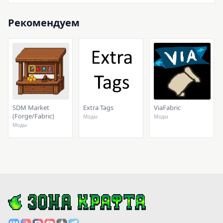
Рекомендуем
SDM Market
Extra Tags
ViaFabric
(Forge/Fabric)
Моды
Моды
Моды