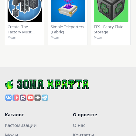
Create: The
Simple Teleporters
FFS - Fancy Fluid
Factory Must
(Fabric)
Storage
Grow
Моды
Моды
Моды
Каталог
О проекте
Кастомизации
О нас
Моды
Контакты