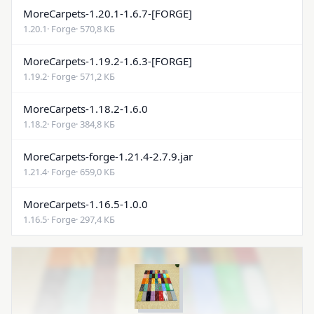
MoreCarpets-1.20.1-1.6.7-[FORGE]
1.20.1
· Forge
· 570,8 КБ
MoreCarpets-1.19.2-1.6.3-[FORGE]
1.19.2
· Forge
· 571,2 КБ
MoreCarpets-1.18.2-1.6.0
1.18.2
· Forge
· 384,8 КБ
MoreCarpets-forge-1.21.4-2.7.9.jar
1.21.4
· Forge
· 659,0 КБ
MoreCarpets-1.16.5-1.0.0
1.16.5
· Forge
· 297,4 КБ