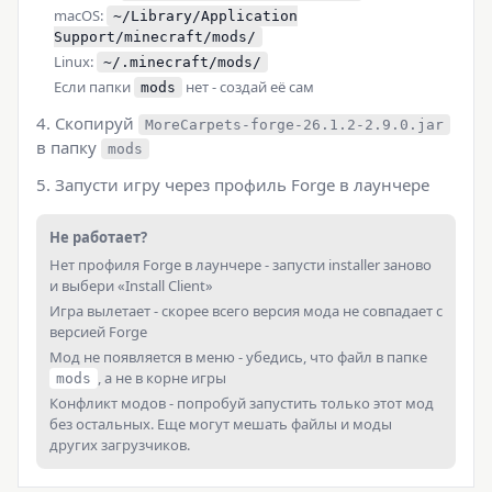
macOS:
~/Library/Application
Support/minecraft/mods/
Linux:
~/.minecraft/mods/
Если папки
нет - создай её сам
mods
Скопируй
MoreCarpets-forge-26.1.2-2.9.0.jar
в папку
mods
Запусти игру через профиль Forge в лаунчере
Не работает?
Нет профиля Forge в лаунчере - запусти installer заново
и выбери «Install Client»
Игра вылетает - скорее всего версия мода не совпадает с
версией Forge
Мод не появляется в меню - убедись, что файл в папке
, а не в корне игры
mods
Конфликт модов - попробуй запустить только этот мод
без остальных. Еще могут мешать файлы и моды
других загрузчиков.