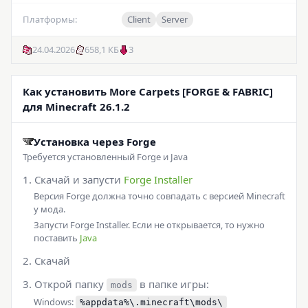
Платформы:
Client
Server
24.04.2026
658,1 КБ
3
Как установить More Carpets [FORGE & FABRIC]
для Minecraft 26.1.2
Установка через Forge
Требуется установленный Forge и Java
Скачай и запусти
Forge Installer
Версия Forge должна точно совпадать с версией Minecraft
у мода.
Запусти Forge Installer. Если не открывается, то нужно
поставить
Java
Скачай
Открой папку
в папке игры:
mods
Windows:
%appdata%\.minecraft\mods\