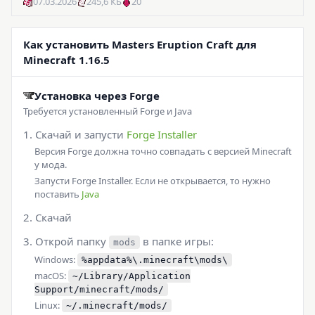
07.03.2026
245,6 КБ
20
Как установить Masters Eruption Craft для
Minecraft 1.16.5
Установка через Forge
Требуется установленный Forge и Java
Скачай и запусти
Forge Installer
Версия Forge должна точно совпадать с версией Minecraft
у мода.
Запусти Forge Installer. Если не открывается, то нужно
поставить
Java
Скачай
Открой папку
в папке игры:
mods
Windows:
%appdata%\.minecraft\mods\
macOS:
~/Library/Application
Support/minecraft/mods/
Linux:
~/.minecraft/mods/