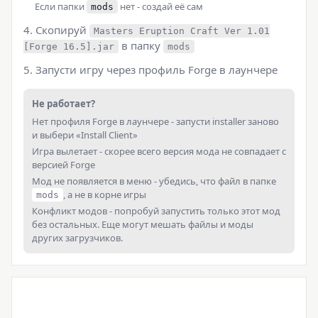
Если папки
нет - создай её сам
mods
Скопируй
Masters Eruption Craft Ver 1.01
в папку
[Forge 16.5].jar
mods
Запусти игру через профиль Forge в лаунчере
Не работает?
Нет профиля Forge в лаунчере - запусти installer заново
и выбери «Install Client»
Игра вылетает - скорее всего версия мода не совпадает с
версией Forge
Мод не появляется в меню - убедись, что файл в папке
, а не в корне игры
mods
Конфликт модов - попробуй запустить только этот мод
без остальных. Еще могут мешать файлы и моды
других загрузчиков.