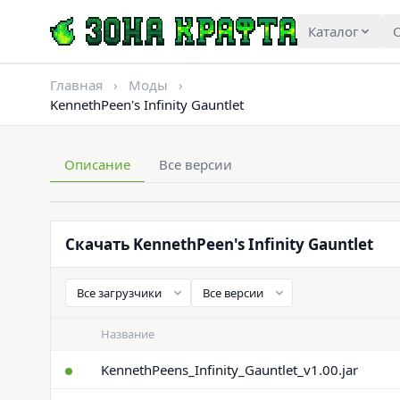
Каталог
О
Главная
›
Моды
›
KennethPeen's Infinity Gauntlet
Описание
Все версии
Скачать KennethPeen's Infinity Gauntlet
Название
KennethPeens_Infinity_Gauntlet_v1.00.jar