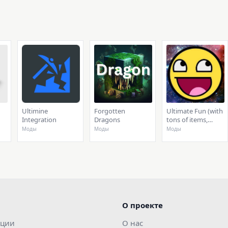
Ultimine
Forgotten
Ultimate Fun (with
Integration
Dragons
tons of items,
blocks, weapons,
Моды
Моды
Моды
tools, and armor)
О проекте
ации
О нас