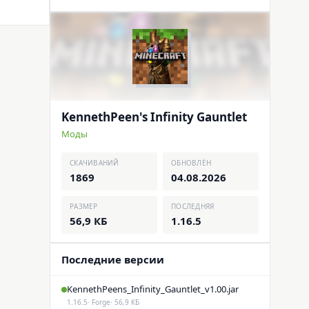
KennethPeen's Infinity Gauntlet
Моды
СКАЧИВАНИЙ
ОБНОВЛЁН
1869
04.08.2026
РАЗМЕР
ПОСЛЕДНЯЯ
56,9 КБ
1.16.5
Последние версии
KennethPeens_Infinity_Gauntlet_v1.00.jar
1.16.5
· Forge
· 56,9 КБ