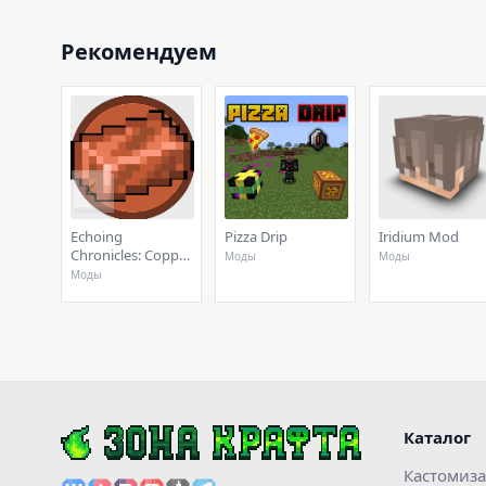
Рекомендуем
Echoing
Pizza Drip
Iridium Mod
Chronicles: Copper
Моды
Моды
Renovation
Моды
Каталог
Кастомиз