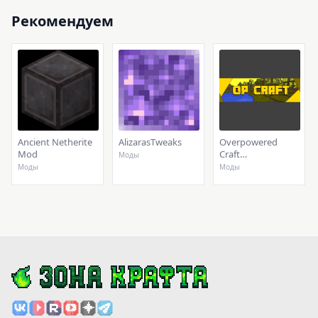
Рекомендуем
Ancient Netherite
AlizarasTweaks
Overpowered
Mod
Craft
Моды
(discontinued)
Моды
Моды