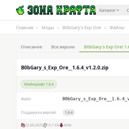
Каталог
О
Главная
›
Моды
›
B0bGary's Exp Ore!
›
Файлы
Описание
Все версии
B0bGary's Exp Ore! 1.
B0bGary_s_Exp_Ore__1.6.4_v1.2.0.zip
Майнкрафт 1.6.4
Файл:
B0bGary_s_Exp_Ore__1.6.4_
Поддержка версий:
1.6.4
22.09.2025
15,7 КБ
4046