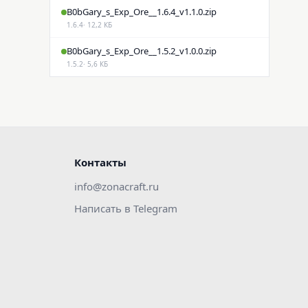
B0bGary_s_Exp_Ore__1.6.4_v1.1.0.zip
1.6.4
· 12,2 КБ
B0bGary_s_Exp_Ore__1.5.2_v1.0.0.zip
1.5.2
· 5,6 КБ
Контакты
info@zonacraft.ru
Написать в Telegram