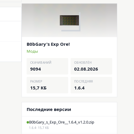
B0bGary's Exp Ore!
Моды
СКАЧИВАНИЙ
ОБНОВЛЁН
9094
02.08.2026
РАЗМЕР
ПОСЛЕДНЯЯ
15,7 КБ
1.6.4
Последние версии
B0bGary_s_Exp_Ore__1.6.4_v1.2.0.zip
1.6.4
· 15,7 КБ