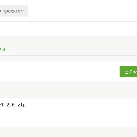
 проекте
6.4
Ск
v1.2.0.zip