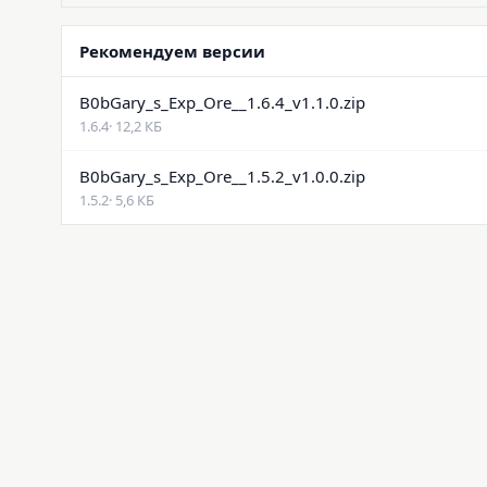
Рекомендуем версии
B0bGary_s_Exp_Ore__1.6.4_v1.1.0.zip
1.6.4
· 12,2 КБ
B0bGary_s_Exp_Ore__1.5.2_v1.0.0.zip
1.5.2
· 5,6 КБ