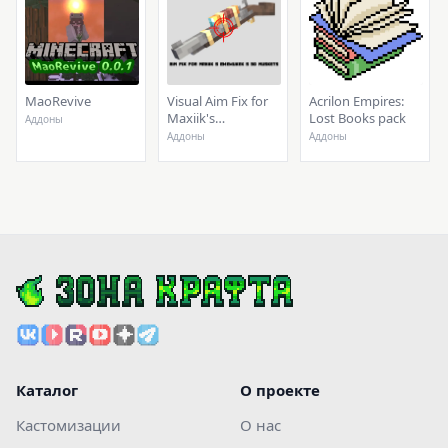
MaoRevive
Visual Aim Fix for
Acrilon Empires:
Maxiik's
Lost Books pack
Аддоны
Ewewukek's ЗD
Аддоны
Аддоны
Musket
Каталог
О проекте
Кастомизации
О нас