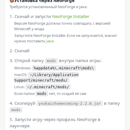
Установка через NeoForge
Требуется установленный NeoForge и Java.
Скачай и запусти
NeoForge Installer
Версия NeoForge должна точно совпадать с версией
Minecraft у мода
Запустите NeoForge Installer. Если не запускается, значит
нужно поставить
Java
Скачай
Открой папку
внутри папки игры:
mods
Windows:
%appdata%\.minecraft\mods\
macOS:
~/Library/Application
Support/minecraft/mods/
Linux:
~/.minecraft/mods/
Если папки
нет, то создай её сам
mods
Скопируй
в папку
youkaishomecoming-2.2.6.jar
mods
Запусти игру через профиль NeoForge в
лаунчере