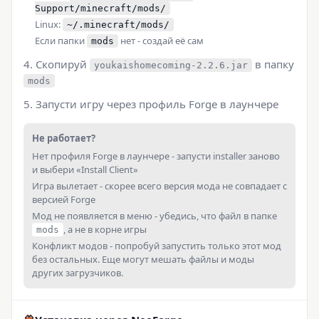
Support/minecraft/mods/
Linux:
~/.minecraft/mods/
Если папки
нет - создай её сам
mods
Скопируй
в папку
youkaishomecoming-2.2.6.jar
mods
Запусти игру через профиль Forge в лаунчере
Не работает?
Нет профиля Forge в лаунчере - запусти installer заново
и выбери «Install Client»
Игра вылетает - скорее всего версия мода не совпадает с
версией Forge
Мод не появляется в меню - убедись, что файл в папке
, а не в корне игры
mods
Конфликт модов - попробуй запустить только этот мод
без остальных. Еще могут мешать файлы и моды
других загрузчиков.