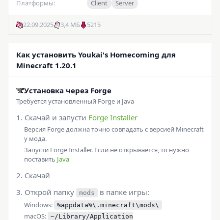
Платформы:
Client
Server
22.09.2025
3,4 МБ
5215
Как установить Youkai's Homecoming для
Minecraft 1.20.1
Установка через Forge
Требуется установленный Forge и Java
Скачай и запусти
Forge Installer
Версия Forge должна точно совпадать с версией Minecraft
у мода.
Запусти Forge Installer. Если не открывается, то нужно
поставить
Java
Скачай
Открой папку
в папке игры:
mods
Windows:
%appdata%\.minecraft\mods\
macOS:
~/Library/Application