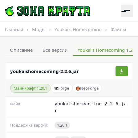
Главная
›
Моды
›
Youkai's Homecoming
›
Файлы
Описание
Все версии
Youkai's Homecoming 1.20.
youkaishomecoming-2.2.6.jar
Майнкрафт 1.20.1
Forge
NeoForge
Файл:
youkaishomecoming-2.2.6.ja
r
Поддержка версий:
1.20.1