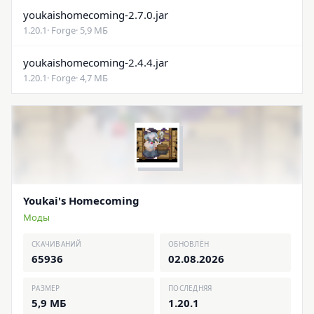
youkaishomecoming-2.7.0.jar
1.20.1
· Forge
· 5,9 МБ
youkaishomecoming-2.4.4.jar
1.20.1
· Forge
· 4,7 МБ
Youkai's Homecoming
Моды
СКАЧИВАНИЙ
ОБНОВЛЁН
65936
02.08.2026
РАЗМЕР
ПОСЛЕДНЯЯ
5,9 МБ
1.20.1