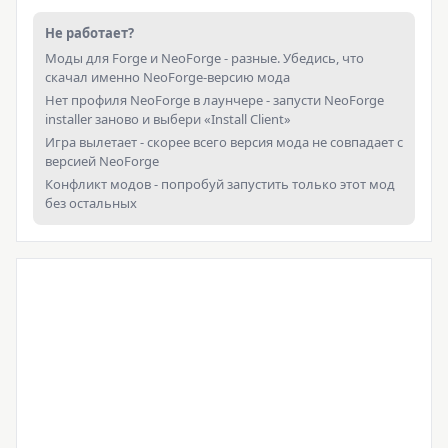
Не работает?
Моды для Forge и NeoForge - разные. Убедись, что
скачал именно NeoForge-версию мода
Нет профиля NeoForge в лаунчере - запусти NeoForge
installer заново и выбери «Install Client»
Игра вылетает - скорее всего версия мода не совпадает с
версией NeoForge
Конфликт модов - попробуй запустить только этот мод
без остальных